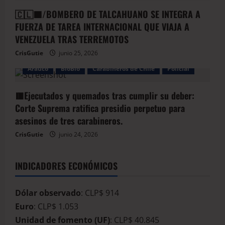
🇨🇱🟦/BOMBERO DE TALCAHUANO SE INTEGRA A
FUERZA DE TAREA INTERNACIONAL QUE VIAJA A
VENEZUELA TRAS TERREMOTOS
CrisGutie
junio 25, 2026
Arauco
BioBio
Carabineros de Chile
Policial
🟥Ejecutados y quemados tras cumplir su deber:
Corte Suprema ratifica presidio perpetuo para
asesinos de tres carabineros.
CrisGutie
junio 24, 2026
INDICADORES ECONÓMICOS
Dólar observado
: CLP$ 914
Euro
: CLP$ 1.053
Unidad de fomento (UF)
: CLP$ 40.845