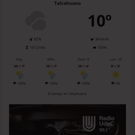
Talcahuano
10º
82%
34 km/h
1012 hPa
100%
Hoy
Mñn.
Dom. 9
Lun. 10
10º / 7º
10º / 7º
10º / 4º
9º / 3º
100%
100%
100%
0%
El tiempo en Talcahuano