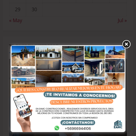
29
30
« May
Jul »
TE PUEDEN INTERESAR