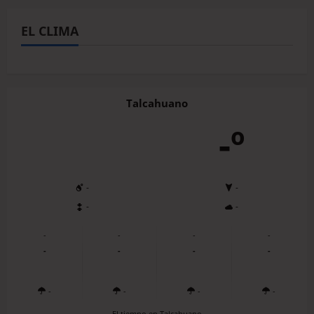
EL CLIMA
Talcahuano
-º
-
-
-
-
-
-
-
-
-
-
-
-
-
-
-
-
El tiempo en Talcahuano