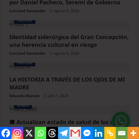
por Daniel Pacheco, Seremi de Gobierno
Luis José Santander
agosto 6, 2026
Noticias
Identidad siderúrgica del Gran Concepción,
una herencia cultural en riesgo
Luis José Santander
agosto 6, 2026
Noticias
LA HISTORIA A TRAVÉS DE LOS OJOS DE MI
MADRE
Eduardo Alarcón
julio 1, 2026
BioBio
🟥 Actualizan estado de salud de los otros
dos funcionarios del SAMU tras fatal
accidente en la Ruta 160