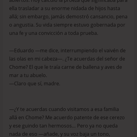
abiertos. Hoy calculo la proeza que significaba para
ella trasladar a su enorme nidada de hijos hasta
allá; sin embargo, jamás demostró cansancio, pena
o angustia. Su vida siempre estuvo gobernada por
una fe y una convicción a toda prueba.
—Eduardo —me dice, interrumpiendo el vaivén de
las olas en mi cabeza—. ¿Te acuerdas del señor de
Chome? El que le traía carne de ballena y aves de
mar a tu abuelo.
—Claro que sí, madre.
—¿Y te acuerdas cuando visitamos a esa familia
allá en Chome? Me acuerdo patente de ese cerezo
y ese guindo tan hermosos… Pero ya no queda
nada de eso —añade, y su voz baja un tono,