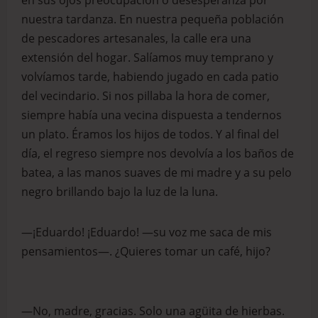
en sus ojos preocupación o desesperanza por
nuestra tardanza. En nuestra pequeña población
de pescadores artesanales, la calle era una
extensión del hogar. Salíamos muy temprano y
volvíamos tarde, habiendo jugado en cada patio
del vecindario. Si nos pillaba la hora de comer,
siempre había una vecina dispuesta a tendernos
un plato. Éramos los hijos de todos. Y al final del
día, el regreso siempre nos devolvía a los baños de
batea, a las manos suaves de mi madre y a su pelo
negro brillando bajo la luz de la luna.
—¡Eduardo! ¡Eduardo! —su voz me saca de mis
pensamientos—. ¿Quieres tomar un café, hijo?
—No, madre, gracias. Solo una agüita de hierbas.