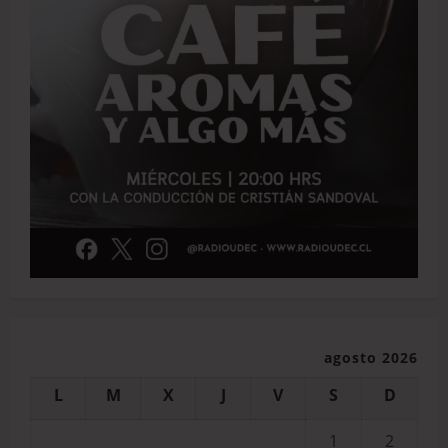
agosto 2026
L
M
X
J
V
S
D
1
2