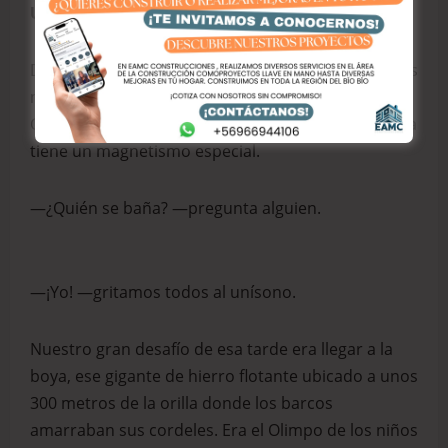
Una playa llamada Infiernillo
De pronto, el recuerdo me arrastra hacia el mar. Es
mediodía y el sol calienta con fuerza la arena de la
Caleta Infiernillo. El mar está en calma, pero ese día
tiene un magnetismo especial.
—¿Quién se baña? —pregunta alguien.
—¡Yo! —gritamos todos al unísono.
Nuestro gran desafío de esa tarde era llegar a la
boya, ese gigante de hierro flotante ubicado a unos
300 metros de la orilla donde los barcos
amarraban sus cordeles. Era el Olimpo de los niños