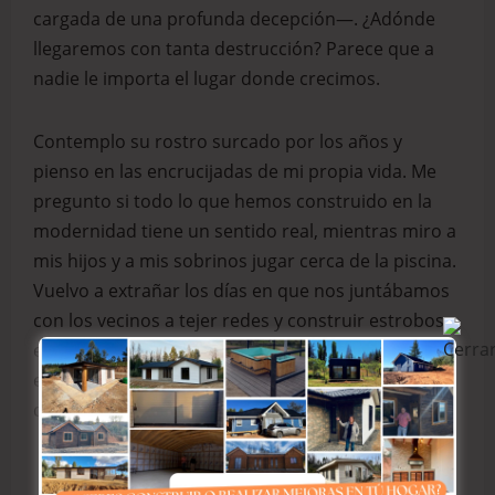
cargada de una profunda decepción—. ¿Adónde
llegaremos con tanta destrucción? Parece que a
nadie le importa el lugar donde crecimos.
Contemplo su rostro surcado por los años y
pienso en las encrucijadas de mi propia vida. Me
pregunto si todo lo que hemos construido en la
modernidad tiene un sentido real, mientras miro a
mis hijos y a mis sobrinos jugar cerca de la piscina.
Vuelvo a extrañar los días en que nos juntábamos
con los vecinos a tejer redes y construir estrobos
en las veredas, cuando nuestros juegos infantiles
estaban cruzados por una maravillosa sensación
de libertad y seguridad.