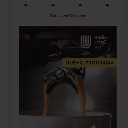
-
-
-
-
El tiempo en Talcahuano
s