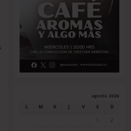
s
agosto 2026
L
M
X
J
V
S
D
1
2