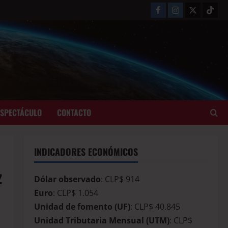
ESPECTÁCULO
CONTACTO
INDICADORES ECONÓMICOS
z
Dólar observado
: CLP$ 914
Euro
: CLP$ 1.054
Unidad de fomento (UF)
: CLP$ 40.845
Unidad Tributaria Mensual (UTM)
: CLP$