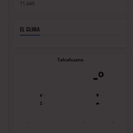
71.649
EL CLIMA
Talcahuano
-º
-
-
-
-
-
-
-
-
-
-
-
-