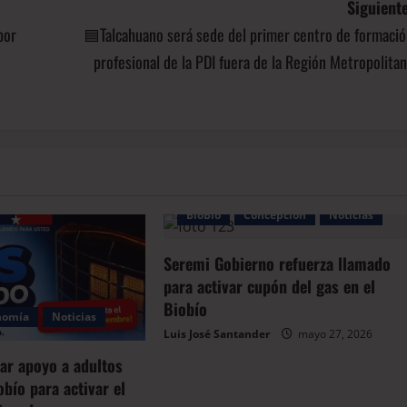
Siguiente
por
🟦Talcahuano será sede del primer centro de formació
profesional de la PDI fuera de la Región Metropolita
BioBio
Concepción
Noticias
Seremi Gobierno refuerza llamado
para activar cupón del gas en el
Biobío
nomía
Noticias
Luis José Santander
mayo 27, 2026
ar apoyo a adultos
bío para activar el