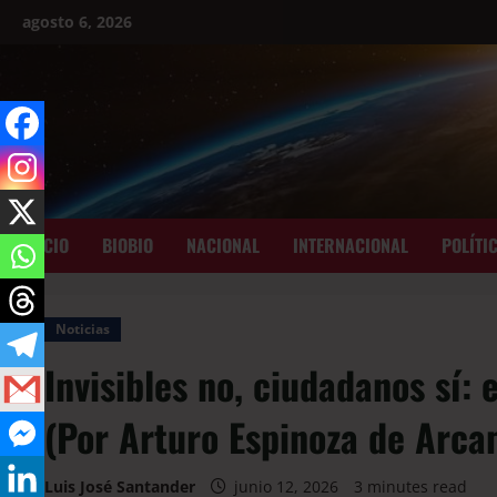
agosto 6, 2026
INICIO
BIOBIO
NACIONAL
INTERNACIONAL
POLÍTI
Noticias
Invisibles no, ciudadanos sí: 
(Por Arturo Espinoza de Arca
Luis José Santander
junio 12, 2026
3 minutes read