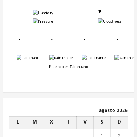
-
-
-
-
-
-
-
-
-
-
-
-
-
-
-
-
El tiempo en Talcahuano
agosto 2026
L
M
X
J
V
S
D
1
2