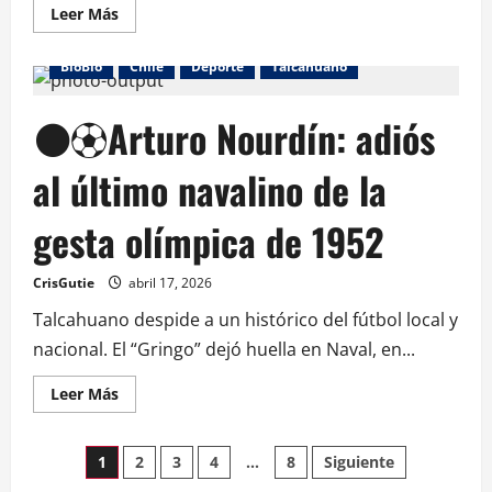
Leer Más
BioBio
Chile
Deporte
Talcahuano
⚫️⚽️Arturo Nourdín: adiós
al último navalino de la
gesta olímpica de 1952
CrisGutie
abril 17, 2026
Talcahuano despide a un histórico del fútbol local y
nacional. El “Gringo” dejó huella en Naval, en...
Leer Más
1
2
3
4
…
8
Siguiente