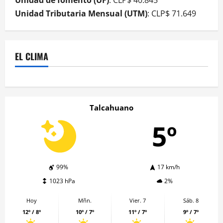
Unidad Tributaria Mensual (UTM)
: CLP$ 71.649
EL CLIMA
Talcahuano
5º
99%
17 km/h
1023 hPa
2%
Hoy
Mñn.
Vier. 7
Sáb. 8
12º / 8º
10º / 7º
11º / 7º
9º / 7º