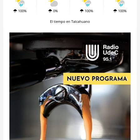
100%
0%
100%
100%
El tiempo en Talcahuano