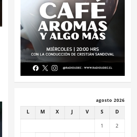
agosto 2026
L
M
X
J
V
S
D
1
2