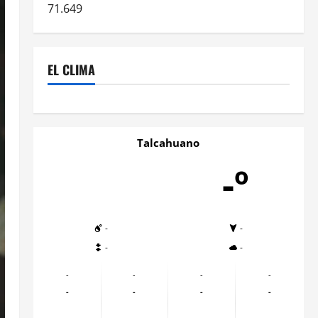
71.649
EL CLIMA
Talcahuano
-º
-
-
-
-
-
-
-
-
-
-
-
-