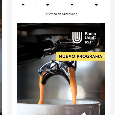
-
-
-
-
El tiempo en Talcahuano