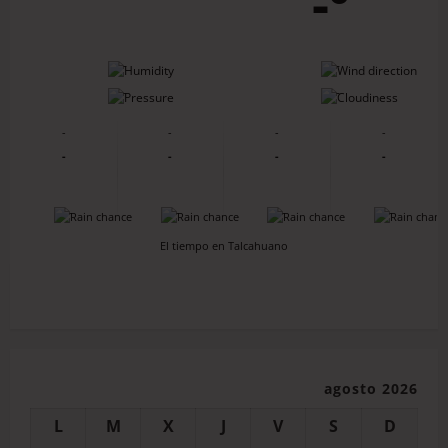
-º
-
-
-
-
-
-
-
-
-
-
-
-
-
-
-
-
El tiempo en Talcahuano
agosto 2026
L
M
X
J
V
S
D