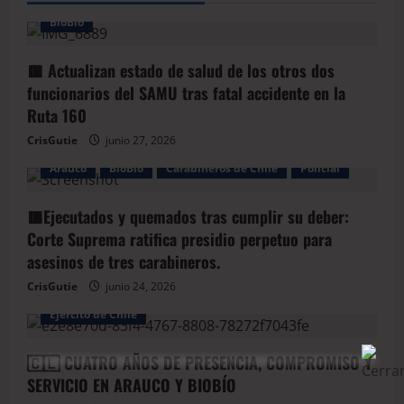
BioBio
🟥 Actualizan estado de salud de los otros dos
funcionarios del SAMU tras fatal accidente en la
Ruta 160
CrisGutie
junio 27, 2026
Arauco
BioBio
Carabineros de Chile
Policial
🟥Ejecutados y quemados tras cumplir su deber:
Corte Suprema ratifica presidio perpetuo para
asesinos de tres carabineros.
CrisGutie
junio 24, 2026
Arauco
Armada de Chile
BioBio
Ejercito de Chile
🇨🇱 CUATRO AÑOS DE PRESENCIA, COMPROMISO Y
SERVICIO EN ARAUCO Y BIOBÍO