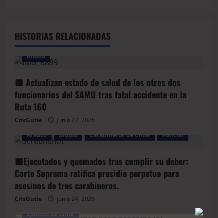
HISTORIAS RELACIONADAS
BioBio
🟥 Actualizan estado de salud de los otros dos
funcionarios del SAMU tras fatal accidente en la
Ruta 160
CrisGutie
junio 27, 2026
Arauco
BioBio
Carabineros de Chile
Policial
🟥Ejecutados y quemados tras cumplir su deber:
Corte Suprema ratifica presidio perpetuo para
asesinos de tres carabineros.
CrisGutie
junio 24, 2026
Arauco
Armada de Chile
BioBio
Ejercito de Chile