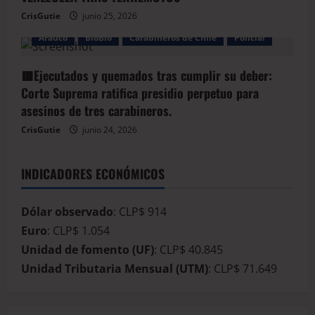
CrisGutie
junio 25, 2026
Arauco
BioBio
Carabineros de Chile
Policial
🟥Ejecutados y quemados tras cumplir su deber:
Corte Suprema ratifica presidio perpetuo para
asesinos de tres carabineros.
CrisGutie
junio 24, 2026
INDICADORES ECONÓMICOS
Dólar observado
: CLP$ 914
Euro
: CLP$ 1.054
Unidad de fomento (UF)
: CLP$ 40.845
Unidad Tributaria Mensual (UTM)
: CLP$ 71.649