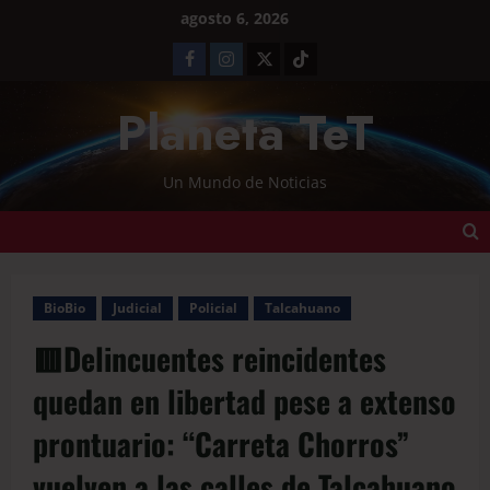
agosto 6, 2026
Planeta TeT
Un Mundo de Noticias
BioBio
Judicial
Policial
Talcahuano
🟥Delincuentes reincidentes
quedan en libertad pese a extenso
prontuario: “Carreta Chorros”
vuelven a las calles de Talcahuano