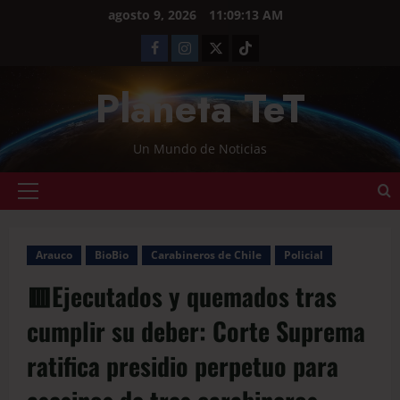
agosto 9, 2026
11:09:13 AM
Planeta TeT
Un Mundo de Noticias
Arauco
BioBio
Carabineros de Chile
Policial
🟥Ejecutados y quemados tras
cumplir su deber: Corte Suprema
ratifica presidio perpetuo para