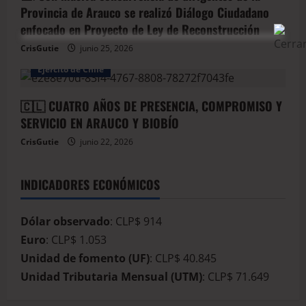
Provincia de Arauco se realizó Diálogo Ciudadano
enfocado en Proyecto de Ley de Reconstrucción
CrisGutie
junio 25, 2026
Arauco
Armada de Chile
BioBio
Ejercito de Chile
🇨🇱 CUATRO AÑOS DE PRESENCIA, COMPROMISO Y
SERVICIO EN ARAUCO Y BIOBÍO
CrisGutie
junio 22, 2026
INDICADORES ECONÓMICOS
Dólar observado
: CLP$ 914
Euro
: CLP$ 1.053
Unidad de fomento (UF)
: CLP$ 40.845
Unidad Tributaria Mensual (UTM)
: CLP$ 71.649