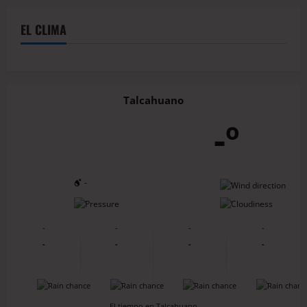
EL CLIMA
Talcahuano
-º
-
-
-
-
-
-
-
-
-
-
-
-
-
-
-
-
El tiempo en Talcahuano