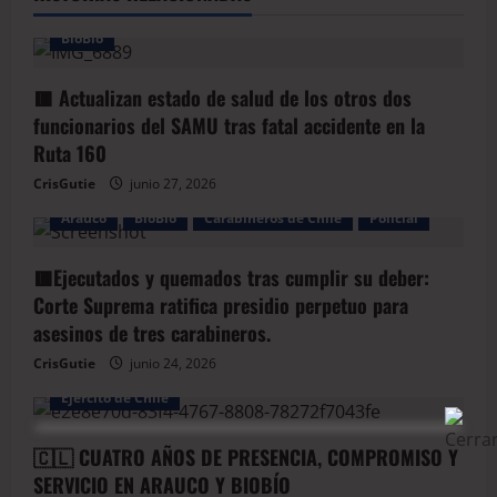
BioBio
🟥 Actualizan estado de salud de los otros dos
funcionarios del SAMU tras fatal accidente en la
Ruta 160
CrisGutie
junio 27, 2026
Arauco
BioBio
Carabineros de Chile
Policial
🟥Ejecutados y quemados tras cumplir su deber:
Corte Suprema ratifica presidio perpetuo para
asesinos de tres carabineros.
CrisGutie
junio 24, 2026
Arauco
Armada de Chile
BioBio
Ejercito de Chile
🇨🇱 CUATRO AÑOS DE PRESENCIA, COMPROMISO Y
SERVICIO EN ARAUCO Y BIOBÍO