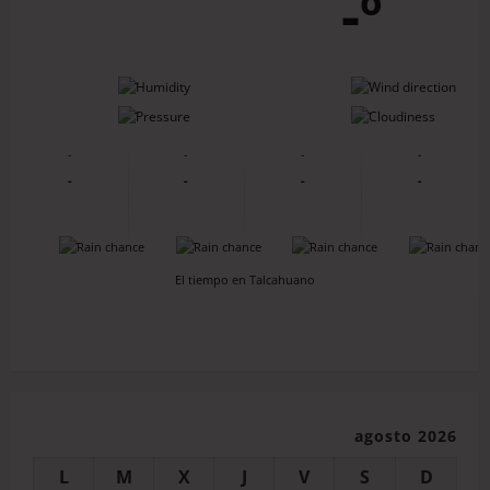
-º
-
-
-
-
-
-
-
-
-
-
-
-
-
-
-
-
El tiempo en Talcahuano
agosto 2026
L
M
X
J
V
S
D