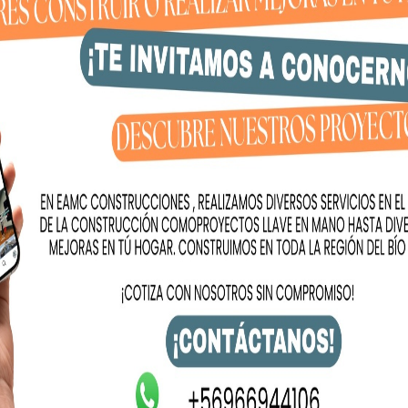
nada fue la entrega del fusil por parte de padres y
stidura como hombres y mujeres de armas, en una
familias presentes.