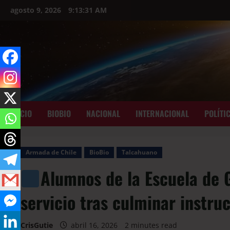
agosto 9, 2026
9:13:33 AM
INICIO
BIOBIO
NACIONAL
INTERNACIONAL
POLÍTI
Armada de Chile
BioBio
Talcahuano
Alumnos de la Escuela de 
servicio tras culminar instru
CrisGutie
abril 16, 2026
2 minutes read