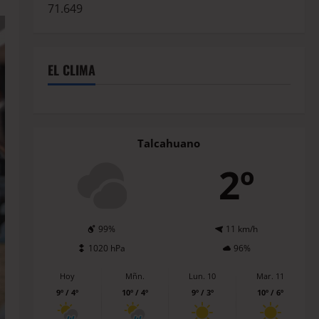
71.649
EL CLIMA
Talcahuano
2º
99%
11 km/h
1020 hPa
96%
Hoy
Mñn.
Lun. 10
Mar. 11
9º / 4º
10º / 4º
9º / 3º
10º / 6º