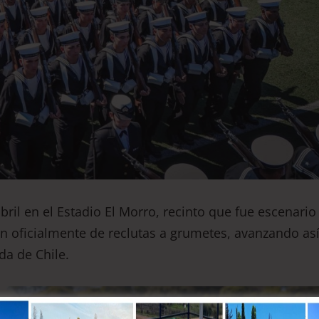
bril en el Estadio El Morro, recinto que fue escenario
on oficialmente de reclutas a grumetes, avanzando as
a de Chile.