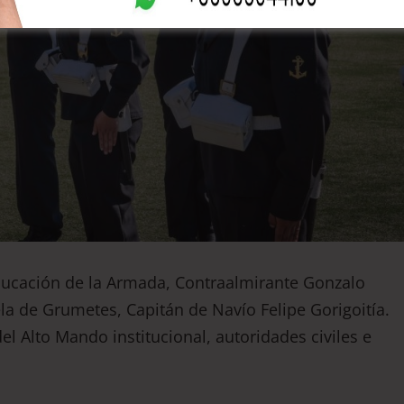
Educación de la Armada, Contraalmirante Gonzalo
la de Grumetes, Capitán de Navío Felipe Gorigoitía.
l Alto Mando institucional, autoridades civiles e