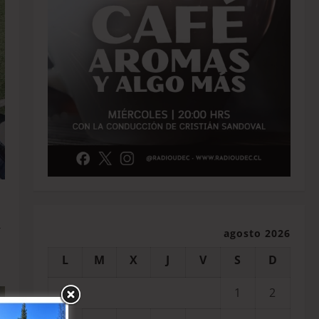
í
agosto 2026
L
M
X
J
V
S
D
1
2