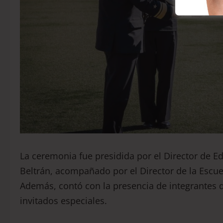
La ceremonia fue presidida por el Director de 
Beltrán, acompañado por el Director de la Escue
Además, contó con la presencia de integrantes de
invitados especiales.