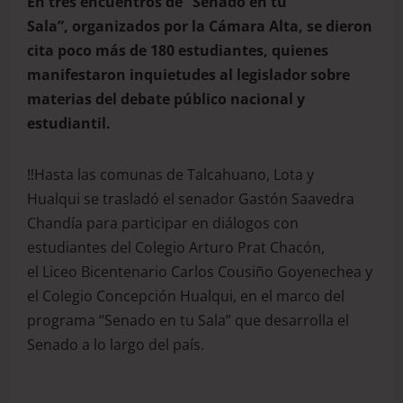
En tres encuentros
de “Senado en tu
Sala”
,
organizados por la Cámara Alta
,
se dieron
cita poco más de 180 estudiantes, quienes
manifestaron inquietudes al legislador sobre
materias del debate público nacional
y
estudiantil
.
‼️Hasta las comunas de Talcahuano, Lota y
Hualqui se trasladó el senador Gastón Saavedra
Chandía para participar en diálogos con
estudiantes del Colegio Arturo Prat Chacón,
el Liceo Bicentenario Carlos Cousiño Goyenechea y
el Colegio Concepción Hualqui, en el marco del
programa “Senado en tu Sala” que desarrolla el
Senado a lo largo del país.