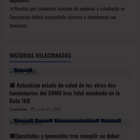
Siguiente:
🚨Revelan que conductor acusado de apuñalar a estudiante en
Concepción habría manipulado cámaras y abandonado sus
funciones
HISTORIAS RELACIONADAS
BioBio
🟥 Actualizan estado de salud de los otros dos
funcionarios del SAMU tras fatal accidente en la
Ruta 160
CrisGutie
junio 27, 2026
Arauco
BioBio
Carabineros de Chile
Policial
🟥Ejecutados y quemados tras cumplir su deber: