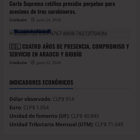
Corte Suprema ratifica presidio perpetuo para
asesinos de tres carabineros.
CrisGutie
junio 24, 2026
Arauco
Armada de Chile
BioBio
Ejercito de Chile
🇨🇱 CUATRO AÑOS DE PRESENCIA, COMPROMISO Y
SERVICIO EN ARAUCO Y BIOBÍO
CrisGutie
junio 22, 2026
INDICADORES ECONÓMICOS
Dólar observado
: CLP$ 914
Euro
: CLP$ 1.054
Unidad de fomento (UF)
: CLP$ 40.845
Unidad Tributaria Mensual (UTM)
: CLP$ 71.649