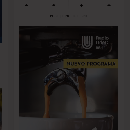
-
-
-
-
El tiempo en Talcahuano