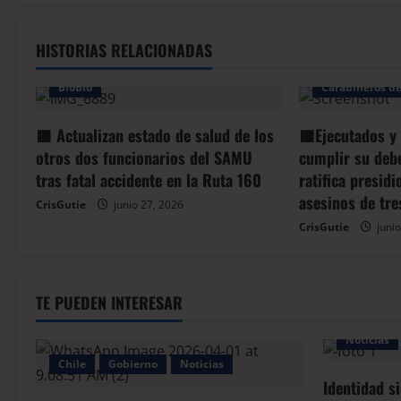
HISTORIAS RELACIONADAS
Arauco
Bio
BioBio
Carabineros de
🟥 Actualizan estado de salud de los
🟥Ejecutados y
otros dos funcionarios del SAMU
cumplir su deb
tras fatal accidente en la Ruta 160
ratifica presid
asesinos de tre
CrisGutie
junio 27, 2026
CrisGutie
junio
TE PUEDEN INTERESAR
Noticias
Chile
Gobierno
Noticias
Identidad s