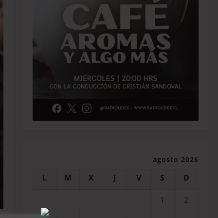
agosto 2026
L
M
X
J
V
S
D
1
2