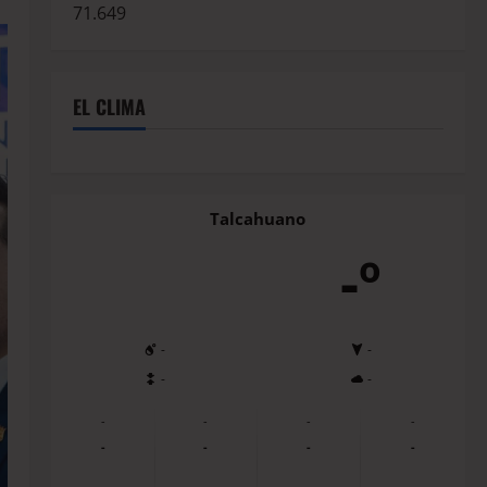
71.649
EL CLIMA
Talcahuano
-º
-
-
-
-
-
-
-
-
-
-
-
-