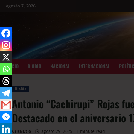
agosto 7, 2026
INICIO
BIOBIO
NACIONAL
INTERNACIONAL
POLÍTI
BioBio
Antonio “Cachirupi” Rojas fu
Destacado en el aniversario 
CrisGutie
agosto 29, 2025
1 minute read