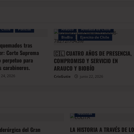
Bio
 Chile
Policial
Arauco
Armada de Chile
BioBio
Ejercito de Chile
 quemados tras
er: Corte Suprema
🇨🇱 CUATRO AÑOS DE PRESENCIA,
io perpetuo para
COMPROMISO Y SERVICIO EN
s carabineros.
ARAUCO Y BIOBÍO
 24, 2026
CrisGutie
junio 22, 2026
Noticias
iderúrgica del Gran
LA HISTORIA A TRAVÉS DE L