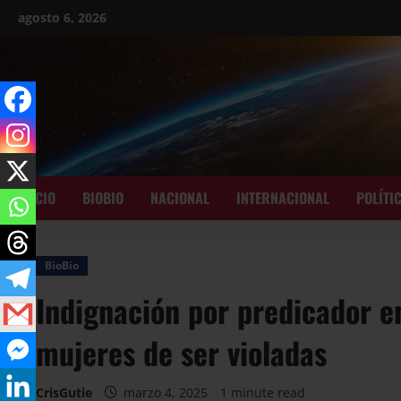
agosto 6, 2026
INICIO
BIOBIO
NACIONAL
INTERNACIONAL
POLÍTI
BioBio
Indignación por predicador e
mujeres de ser violadas
CrisGutie
marzo 4, 2025
1 minute read