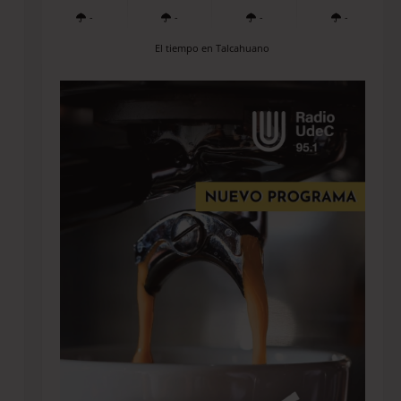
-
-
-
-
El tiempo en Talcahuano