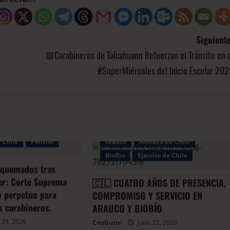
Siguiente
🟩Carabineros de Talcahuano Refuerzan el Tránsito en 
#SuperMiércoles del Inicio Escolar 20
Bio
 Chile
Policial
Arauco
Armada de Chile
BioBio
Ejercito de Chile
 quemados tras
er: Corte Suprema
🇨🇱 CUATRO AÑOS DE PRESENCIA,
io perpetuo para
COMPROMISO Y SERVICIO EN
s carabineros.
ARAUCO Y BIOBÍO
 24, 2026
CrisGutie
junio 22, 2026