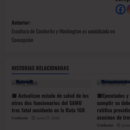
Anterior:
Escultura de Condorito y Washington es vandalizada en
Concepción
HISTORIAS RELACIONADAS
Arauco
Bio
BioBio
Carabineros de
🟥 Actualizan estado de salud de los
🟥Ejecutados y
otros dos funcionarios del SAMU
cumplir su deb
tras fatal accidente en la Ruta 160
ratifica presid
asesinos de tre
CrisGutie
junio 27, 2026
CrisGutie
junio