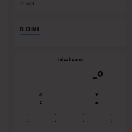
71.649
EL CLIMA
Talcahuano
-º
-
-
-
-
-
-
-
-
-
-
-
-