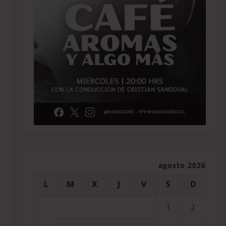
agosto 2026
L
M
X
J
V
S
D
1
2