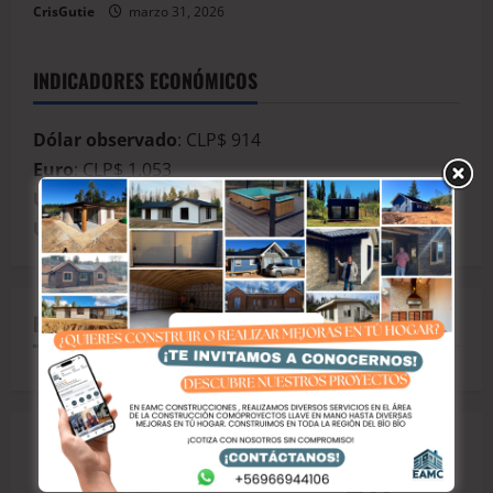
CrisGutie
marzo 31, 2026
INDICADORES ECONÓMICOS
Dólar observado
: CLP$ 914
Euro
: CLP$ 1.053
Unidad de fomento (UF)
: CLP$ 40.845
Unidad Tributaria Mensual (UTM)
: CLP$ 71.649
EL CLIMA
Talcahuano