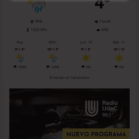
4º
99%
7 km/h
1020 hPa
45%
Hoy
Mñn.
Lun. 10
Mar. 11
9º / 4º
10º / 4º
9º / 3º
10º / 6º
100%
100%
0%
0%
El tiempo en Talcahuano