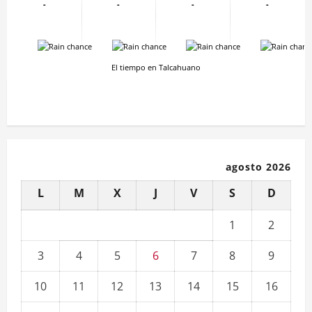
-
-
-
-
-
-
-
-
El tiempo en Talcahuano
agosto 2026
L
M
X
J
V
S
D
1
2
3
4
5
6
7
8
9
10
11
12
13
14
15
16