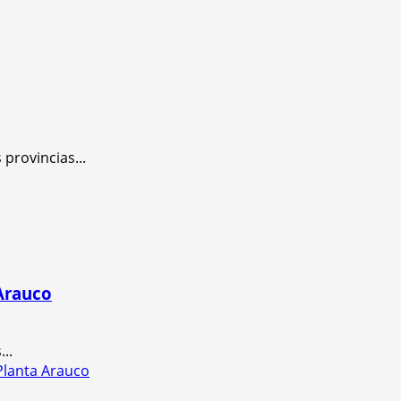
provincias...
 Arauco
..
Planta Arauco