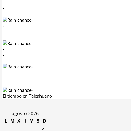
-
-
-
-
-
-
-
-
-
-
-
-
El tiempo en Talcahuano
agosto 2026
L
M
X
J
V
S
D
1
2