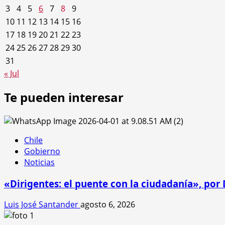
3
4
5
6
7
8
9
10
11
12
13
14
15
16
17
18
19
20
21
22
23
24
25
26
27
28
29
30
31
« Jul
Te pueden interesar
Chile
Gobierno
Noticias
«Dirigentes: el puente con la ciudadanía», por
Luis José Santander
agosto 6, 2026