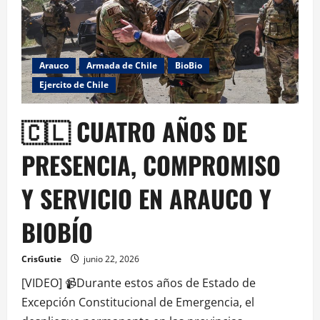
Arauco
Armada de Chile
BioBio
Ejercito de Chile
🇨🇱 CUATRO AÑOS DE
PRESENCIA, COMPROMISO
Y SERVICIO EN ARAUCO Y
BIOBÍO
CrisGutie
junio 22, 2026
[VIDEO] 📹Durante estos años de Estado de
Excepción Constitucional de Emergencia, el