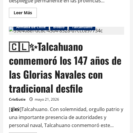
despliegue permanente en las provincias...
Leer Más
Armada de Chile
BioBio
Talcahuano
🇨🇱✨Talcahuano
conmemoró los 147 años de
las Glorias Navales con
tradicional desfile
CrisGutie
mayo 21, 2026
[📹📸]Talcahuano. Con solemnidad, orgullo patrio y
una importante presencia de autoridades y
personal naval, Talcahuano conmemoró este...