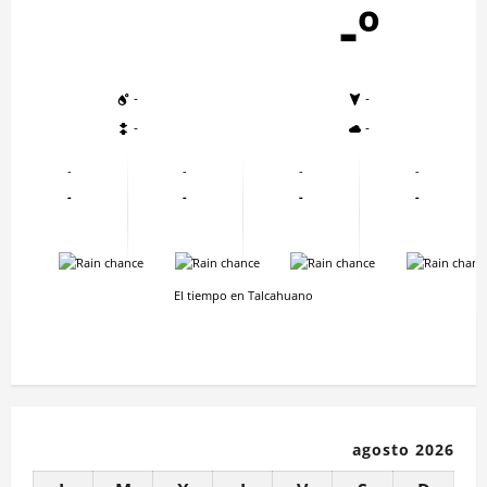
-º
-
-
-
-
-
-
-
-
-
-
-
-
-
-
-
-
El tiempo en Talcahuano
agosto 2026