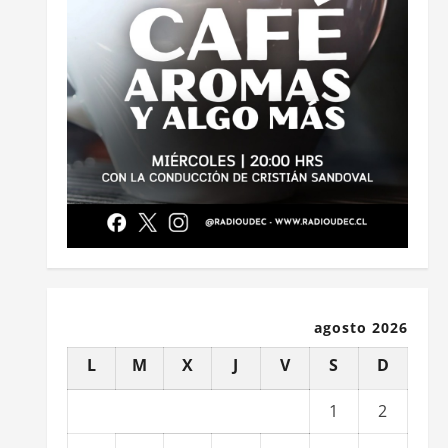
agosto 2026
L
M
X
J
V
S
D
1
2