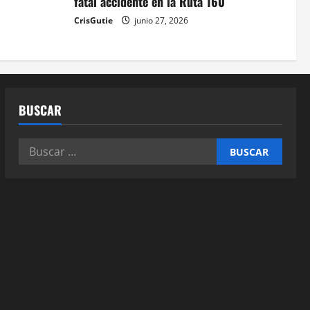
fatal accidente en la Ruta 160
CrisGutie
junio 27, 2026
BUSCAR