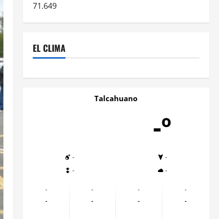
71.649
EL CLIMA
Talcahuano
-º
-
-
-
-
-
-
-
-
-
-
-
-