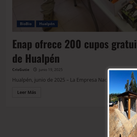
BioBio
Hualpén
Enap ofrece 200 cupos gratui
de Hualpén
CrisGutie
junio 19, 2025
Hualpén, junio de 2025 – La Empresa Nacional del Pet
Leer Más