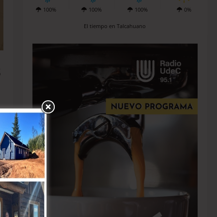
100%
100%
100%
0%
El tiempo en Talcahuano
s