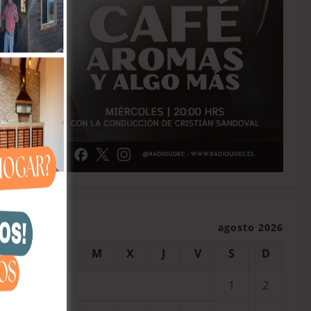
agosto 2026
L
M
X
J
V
S
D
1
2