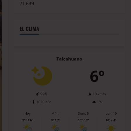
71.649
EL CLIMA
Talcahuano
6º
92%
10 km/h
1020 hPa
1%
Hoy
Mñn.
Dom. 9
Lun. 10
11º / 6º
9º / 7º
10º / 5º
10º / 4º