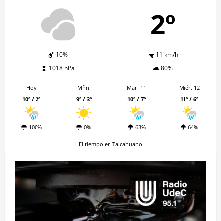
2º
10%
11 km/h
1018 hPa
80%
Hoy
Mñn.
Mar. 11
Miér. 12
10º / 2º
9º / 3º
10º / 7º
11º / 6º
100%
0%
63%
64%
El tiempo en Talcahuano