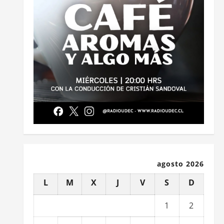
agosto 2026
L
M
X
J
V
S
D
1
2