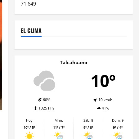
71.649
EL CLIMA
Talcahuano
10º
60%
10 km/h
1025 hPa
41%
Hoy
Mñn.
Sáb. 8
Dom. 9
10º / 5º
11º / 7º
9º / 8º
9º / 4º