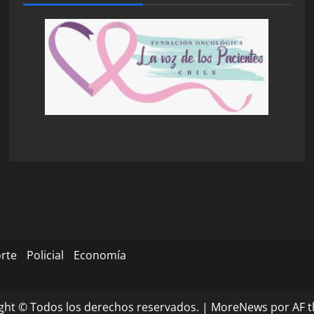
rte
Policial
Economía
ght © Todos los derechos reservados.
|
MoreNews
por AF 