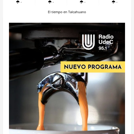
-
-
-
-
El tiempo en Talcahuano