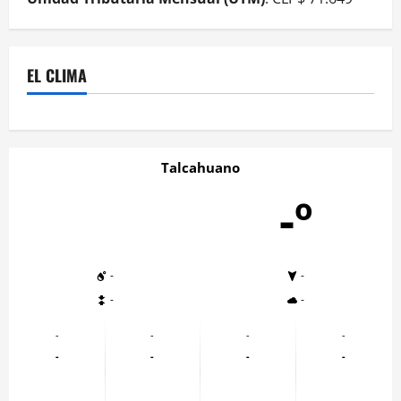
EL CLIMA
Talcahuano
-º
-
-
-
-
-
-
-
-
-
-
-
-