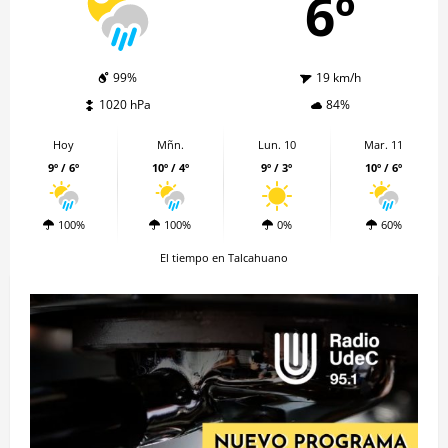
6º
99%
19 km/h
1020 hPa
84%
Hoy
Mñn.
Lun. 10
Mar. 11
9º / 6º
10º / 4º
9º / 3º
10º / 6º
100%
100%
0%
60%
El tiempo en Talcahuano