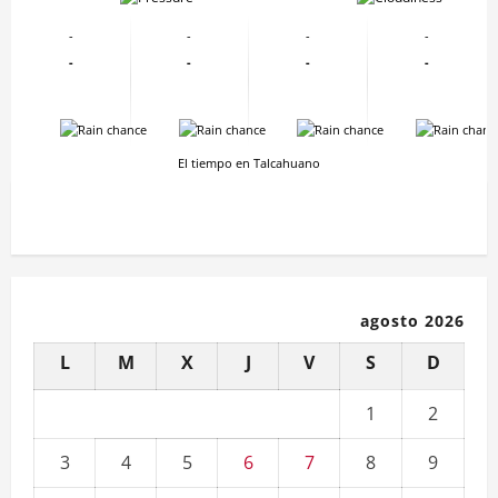
-
-
-
-
-
-
-
-
-
-
-
-
El tiempo en Talcahuano
agosto 2026
L
M
X
J
V
S
D
1
2
3
4
5
6
7
8
9