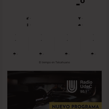
-º
-
-
-
-
-
-
-
-
-
-
-
-
-
-
-
-
El tiempo en Talcahuano