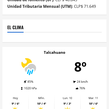
Unidad Tributaria Mensual (UTM)
: CLP$ 71.649
EL CLIMA
Talcahuano
8º
85%
24 km/h
1020 hPa
76%
Hoy
Mñn.
Lun. 10
Mar. 11
9º / 6º
10º / 4º
9º / 3º
10º / 6º