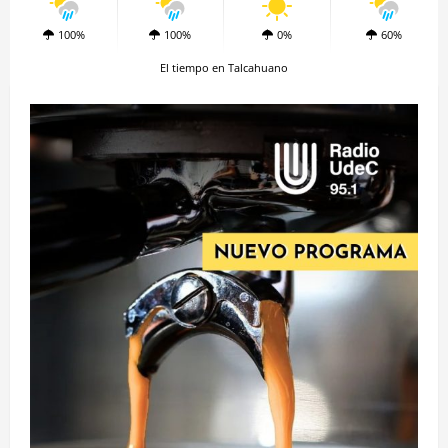
100%
100%
0%
60%
El tiempo en Talcahuano