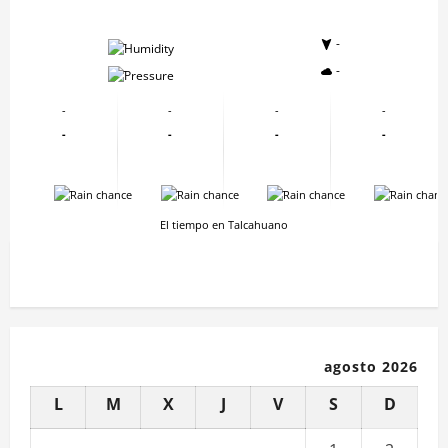
-
-
-
-
-
-
-
-
-
-
-
-
-
-
-
-
El tiempo en Talcahuano
agosto 2026
L
M
X
J
V
S
D