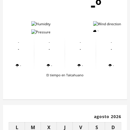
-º
-
-
-
-
-
-
-
-
-
-
-
-
-
-
-
-
El tiempo en Talcahuano
agosto 2026
L
M
X
J
V
S
D