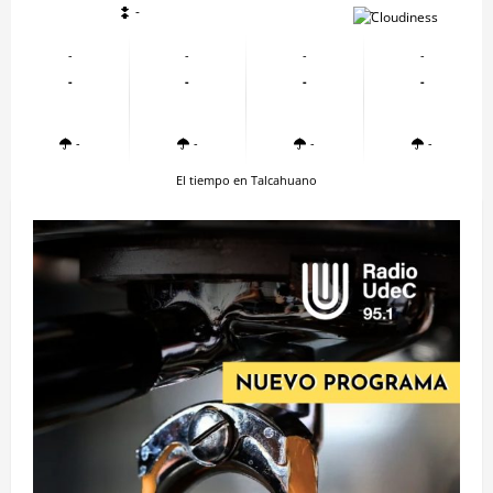
-
-
-
-
-
-
-
-
-
-
-
-
-
-
El tiempo en Talcahuano