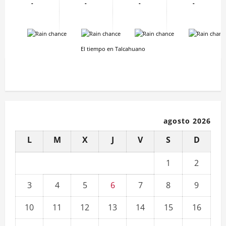
-
-
-
-
-
-
-
-
El tiempo en Talcahuano
agosto 2026
L
M
X
J
V
S
D
1
2
3
4
5
6
7
8
9
10
11
12
13
14
15
16