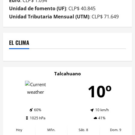
Euro
: CLP$ 1.054
Unidad de fomento (UF)
: CLP$ 40.845
Unidad Tributaria Mensual (UTM)
: CLP$ 71.649
EL CLIMA
Talcahuano
10º
60%
10 km/h
1025 hPa
41%
Hoy
Mñn.
Sáb. 8
Dom. 9