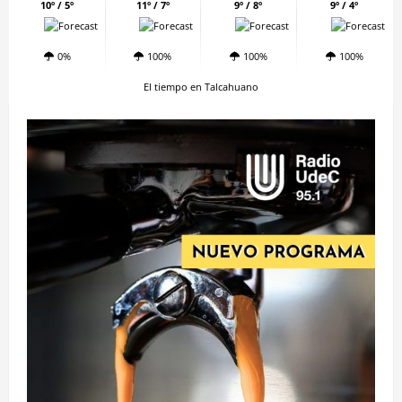
10º / 5º
11º / 7º
9º / 8º
9º / 4º
0%
100%
100%
100%
El tiempo en Talcahuano