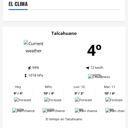
EL CLIMA
Talcahuano
4º
99%
12 km/h
1018 hPa
100%
Hoy
Mñn.
Lun. 10
Mar. 11
9º / 4º
10º / 4º
9º / 3º
10º / 6º
100%
100%
0%
0%
El tiempo en Talcahuano