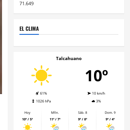
71.649
EL CLIMA
Talcahuano
10º
61%
10 km/h
1026 hPa
3%
Hoy
Mñn.
Sáb. 8
Dom. 9
10º / 5º
11º / 7º
9º / 8º
9º / 4º