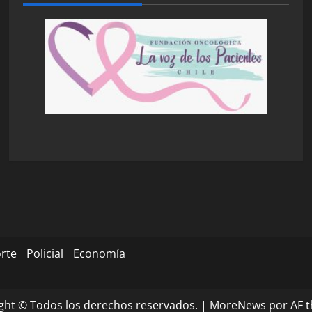
rte
Policial
Economía
ght © Todos los derechos reservados.
|
MoreNews
por AF 