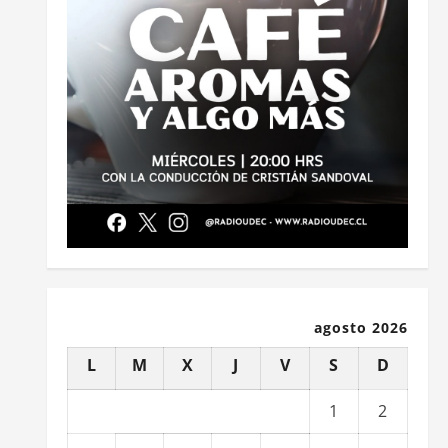
agosto 2026
L
M
X
J
V
S
D
1
2