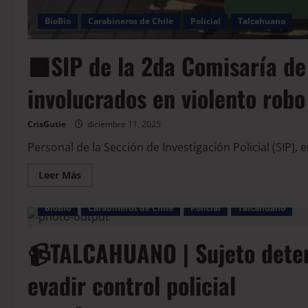
BioBio
Carabineros de Chile
Policial
Talcahuano
🟩SIP de la 2da Comisaría de
involucrados en violento robo
CrisGutie
diciembre 11, 2025
Personal de la Sección de Investigación Policial (SIP), 
Leer Más
BioBio
Carabineros de Chile
Policial
Talcahuano
📹TALCAHUANO | Sujeto deteni
evadir control policial