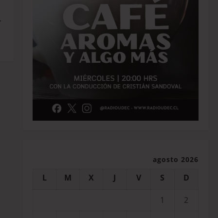
.
agosto 2026
L
M
X
J
V
S
D
1
2