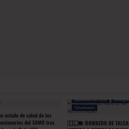
Bomberos de Chile
Emergen
Talcahuano
an estado de salud de los
uncionarios del SAMU tras
🇨🇱🟦/BOMBERO DE TALCA