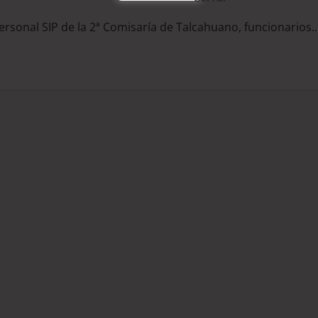
ersonal SIP de la 2ª Comisaría de Talcahuano, funcionarios..