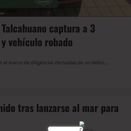
 Talcahuano captura a 3
 y vehículo robado
en el marco de diligencias derivadas de un delito...
do tras lanzarse al mar para