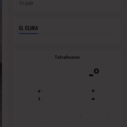
71.649
EL CLIMA
Talcahuano
-º
-
-
-
-
-
-
-
-
-
-
-
-