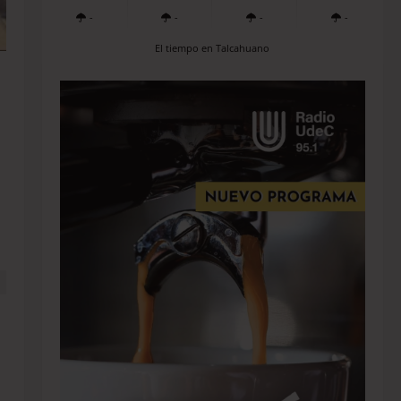
-
-
-
-
El tiempo en Talcahuano