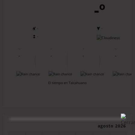
-º
-
-
-
-
-
-
-
-
-
-
-
-
-
-
-
-
El tiempo en Talcahuano
agosto 2026