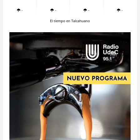
-
-
-
-
El tiempo en Talcahuano