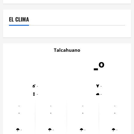
EL CLIMA
Talcahuano
-º
-
-
-
-
-
-
-
-
-
-
-
-
-
-
-
-