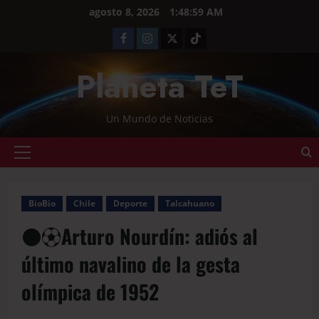
agosto 8, 2026
1:48:59 AM
Planeta TeT
Un Mundo de Noticias
BioBio
Chile
Deporte
Talcahuano
⚫️⚽️Arturo Nourdín: adiós al
último navalino de la gesta
olímpica de 1952