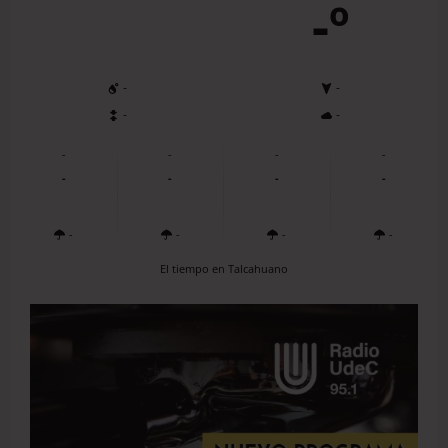
-º
-
-
-
-
-
-
-
-
-
-
-
-
-
-
-
-
El tiempo en Talcahuano