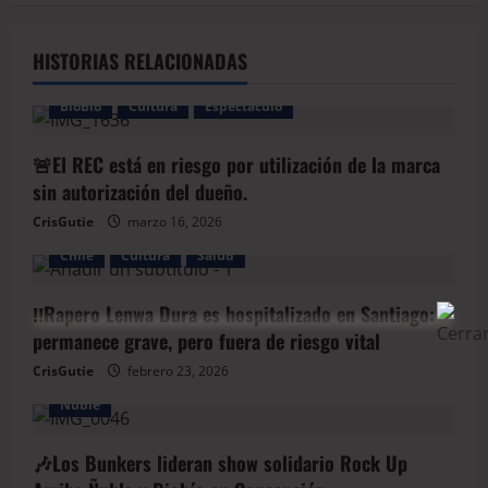
HISTORIAS RELACIONADAS
BioBio
Cultura
Espectáculo
🚨El REC está en riesgo por utilización de la marca
sin autorización del dueño.
CrisGutie
marzo 16, 2026
Chile
Cultura
Salud
‼️Rapero Lenwa Dura es hospitalizado en Santiago:
permanece grave, pero fuera de riesgo vital
CrisGutie
febrero 23, 2026
BioBio
Chile
Cultura
Espectáculo
Música
Ñuble
🎶Los Bunkers lideran show solidario Rock Up