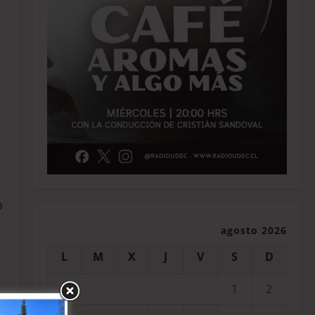
o
agosto 2026
L
M
X
J
V
S
D
1
2