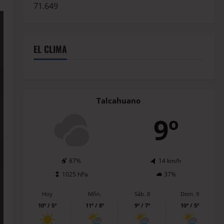
71.649
EL CLIMA
Talcahuano
9º
87%
14 km/h
1025 hPa
37%
Hoy
Mñn.
Sáb. 8
Dom. 9
10º / 5º
11º / 8º
9º / 7º
10º / 5º