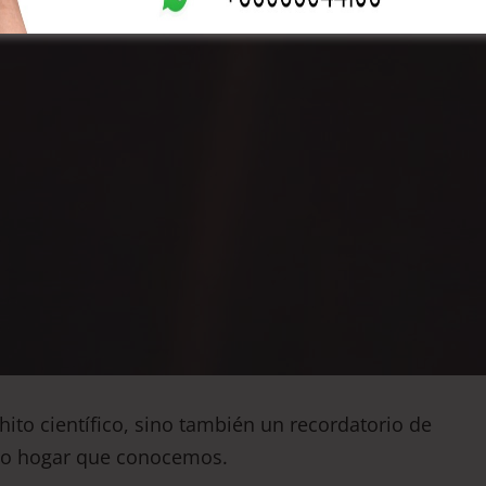
hito científico, sino también un recordatorio de
nico hogar que conocemos.