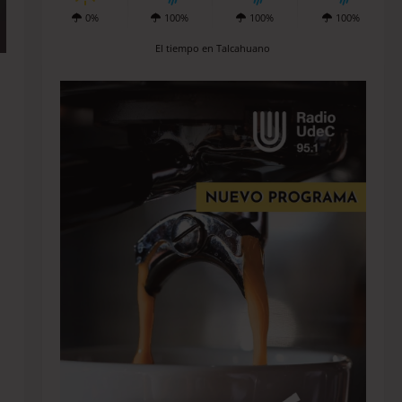
0%
100%
100%
100%
El tiempo en Talcahuano
l