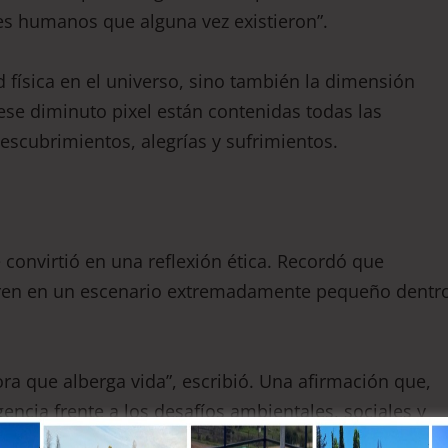
es humanos que alguna vez existieron”.
d física en el universo, sino también la dimensión
ese diminuto pixel están contenidas todas las
descubrimientos, alegrías y sufrimientos.
e convirtió en una reflexión ética. Recordó que
urren en un escenario extremadamente pequeño dentr
ra que alberga vida”, escribió. Una afirmación que,
encia frente a los desafíos ambientales, sociales y