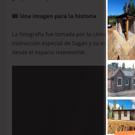
Una imagen para la historia
La fotografía fue tomada por la cámara de la so
instrucción especial de Sagan y su equipo. La m
desde el espacio interestelar.