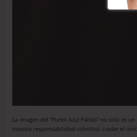
La imagen del “Punto Azul Pálido” no solo es un 
nuestra responsabilidad colectiva: cuidar el ú