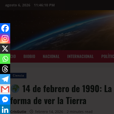
agosto 6, 2026
11:46:11 PM
INICIO
BIOBIO
NACIONAL
INTERNACIONAL
POLÍTI
Ciencia
14 de febrero de 1990: La
forma de ver la Tierra
CrisGutie
febrero 14, 2026
2 minutes read