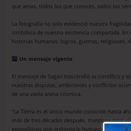
que amas, todos los que conoces, todos los ser
La fotografía no solo evidenció nuestra fragilida
simbólica de nuestra existencia compartida. En 
historias humanas: logros, guerras, religiones, 
Un mensaje vigente
El mensaje de Sagan trascendió lo científico y s
nuestras disputas, ambiciones y conflictos oc
de una vasta arena cósmica.
“La Tierra es el único mundo conocido hasta aho
más de tres décadas después, mantiene total vig
geopolíticos que enfrenta la humanidad.