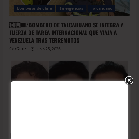
Bomberos de Chile
Emergencias
Talcahuano
🇨🇱🟦/BOMBERO DE TALCAHUANO SE INTEGRA A
FUERZA DE TAREA INTERNACIONAL QUE VIAJA A
VENEZUELA TRAS TERREMOTOS
CrisGutie
junio 25, 2026
Arauco
BioBio
Carabineros de Chile
Policial
🟥Ejecutados y quemados tras cumplir su deber: