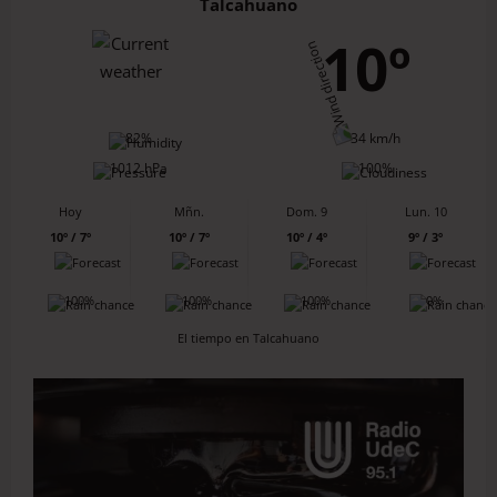
Talcahuano
10º
82%
34 km/h
1012 hPa
100%
Hoy
Mñn.
Dom. 9
Lun. 10
10º / 7º
10º / 7º
10º / 4º
9º / 3º
100%
100%
100%
0%
El tiempo en Talcahuano