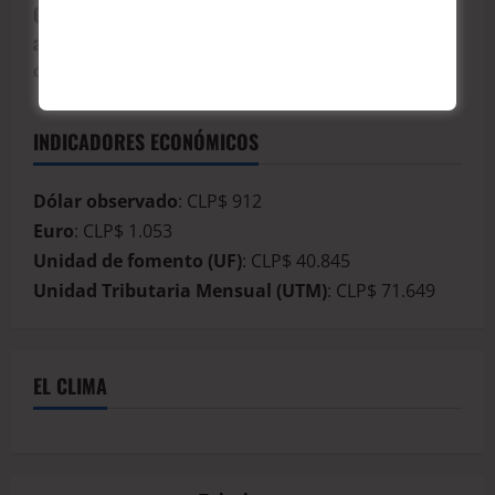
Corte Suprema ratifica presidio perpetuo para
asesinos de tres carabineros.
CrisGutie
junio 24, 2026
INDICADORES ECONÓMICOS
Dólar observado
: CLP$ 912
Euro
: CLP$ 1.053
Unidad de fomento (UF)
: CLP$ 40.845
Unidad Tributaria Mensual (UTM)
: CLP$ 71.649
EL CLIMA