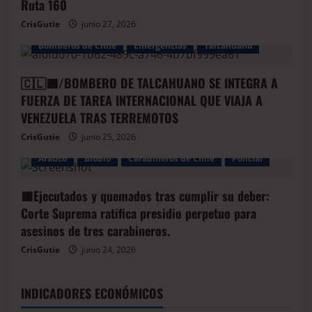
Ruta 160
CrisGutie
junio 27, 2026
Bomberos de Chile
Emergencias
Talcahuano
🇨🇱🟦/BOMBERO DE TALCAHUANO SE INTEGRA A
FUERZA DE TAREA INTERNACIONAL QUE VIAJA A
VENEZUELA TRAS TERREMOTOS
CrisGutie
junio 25, 2026
Arauco
BioBio
Carabineros de Chile
Policial
🟥Ejecutados y quemados tras cumplir su deber:
Corte Suprema ratifica presidio perpetuo para
asesinos de tres carabineros.
CrisGutie
junio 24, 2026
INDICADORES ECONÓMICOS