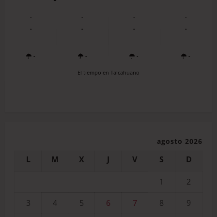
-
-
-
-
-
-
-
-
-
-
-
-
El tiempo en Talcahuano
agosto 2026
L
M
X
J
V
S
D
1
2
3
4
5
6
7
8
9