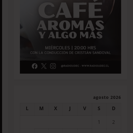
agosto 2026
L
M
X
J
V
S
D
1
2