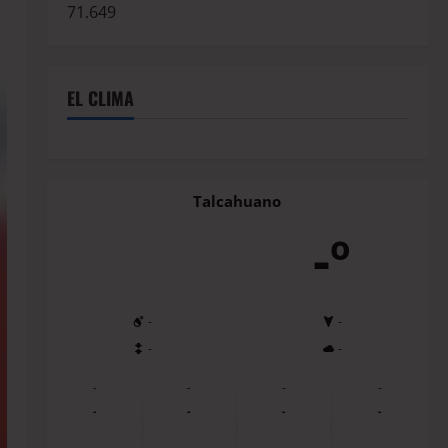
71.649
EL CLIMA
Talcahuano
-º
-
-
-
-
-
-
-
-
-
-
-
-