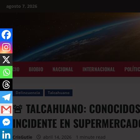
agosto 7, 2026
INICIO
BIOBIO
NACIONAL
INTERNACIONAL
POLÍTI
Delincuencia
Talcahuano
🚨 TALCAHUANO: CONOCIDOS
INCIDENTE EN SUPERMERCAD
CrisGutie
abril 14, 2026
1 minute read