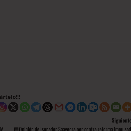
rtelo!!!
Siguiente
TA
🟦Opinión del senador Saavedra por contra reforma impulsad