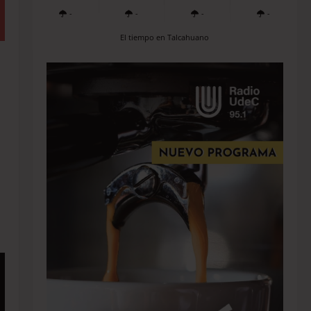
-
-
-
-
El tiempo en Talcahuano
a