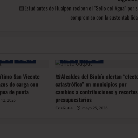
🟨Estudiantes de Hualpén reciben el “Sello del Agua” por 
compromiso con la sustentabilida
nomía
Hualpen
BioBio
Economía
ítimo San Vicente
🚨Alcaldes del Biobío alertan “efect
azos de carga con
catastrófico” en municipios por
opea de punta
cambios a contribuciones y recortes
presupuestarios
 12, 2026
CrisGutie
mayo 25, 2026