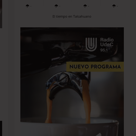
-
-
-
-
El tiempo en Talcahuano