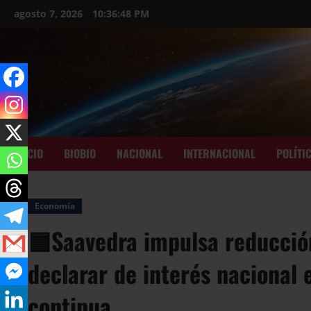
agosto 7, 2026
10:36:50 PM
INICIO
BIOBIO
NACIONAL
INTERNACIONAL
POLÍTI
Economía
🟦Saavedra impulsa reducción
declarar de interés nacional 
continua