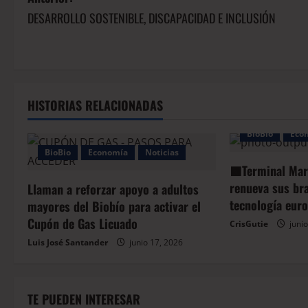
DESARROLLO SOSTENIBLE, DISCAPACIDAD E INCLUSIÓN
HISTORIAS RELACIONADAS
BioBio
Eco
BioBio
Economía
Noticias
🟩Terminal Mar
renueva sus br
Llaman a reforzar apoyo a adultos
tecnología eur
mayores del Biobío para activar el
Cupón de Gas Licuado
CrisGutie
junio
Luis José Santander
junio 17, 2026
TE PUEDEN INTERESAR