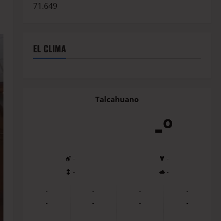
71.649
EL CLIMA
Talcahuano
-º
-
-
-
-
-
-
-
-
-
-
-
-