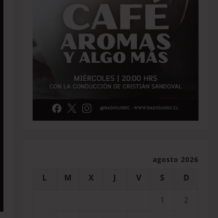
agosto 2026
L
M
X
J
V
S
D
1
2