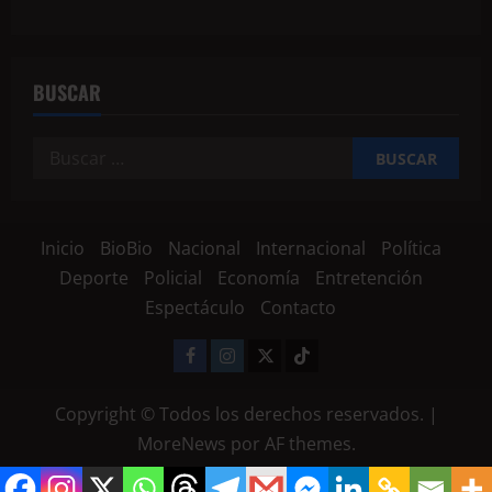
BUSCAR
Inicio
BioBio
Nacional
Internacional
Política
Deporte
Policial
Economía
Entretención
Espectáculo
Contacto
Copyright © Todos los derechos reservados.
|
MoreNews
por AF themes.