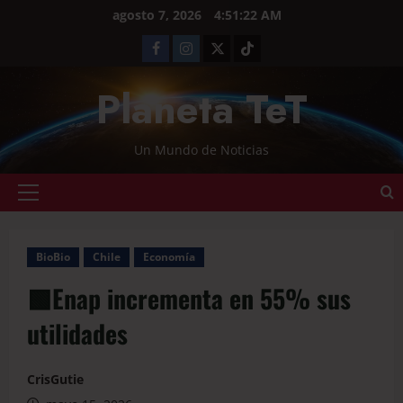
agosto 7, 2026
4:51:23 AM
Planeta TeT
Un Mundo de Noticias
BioBio
Chile
Economía
🟩Enap incrementa en 55% sus
utilidades
CrisGutie