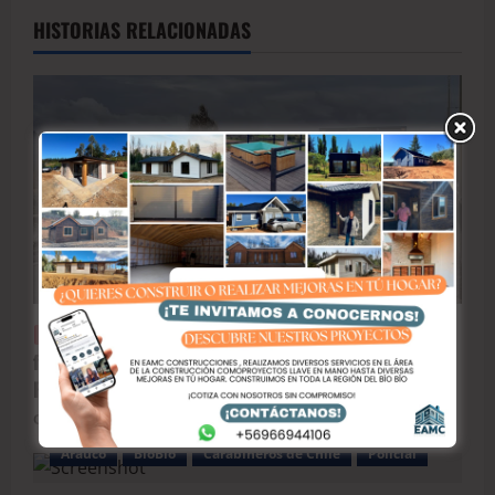
HISTORIAS RELACIONADAS
BioBio
Actualizan estado de salud de los otros dos
funcionarios del SAMU tras fatal accidente en la
Ruta 160
CrisGutie
junio 27, 2026
Arauco
BioBio
Carabineros de Chile
Policial