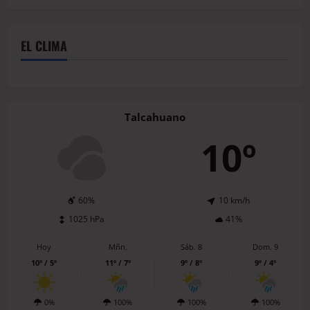
EL CLIMA
Talcahuano
10º
60%
10 km/h
1025 hPa
41%
Hoy
Mñn.
Sáb. 8
Dom. 9
10º / 5º
11º / 7º
9º / 8º
9º / 4º
0%
100%
100%
100%