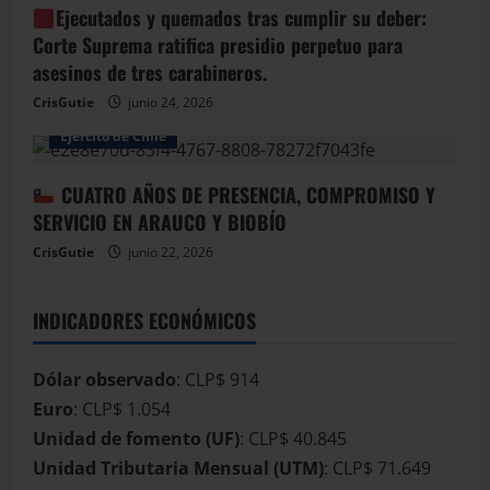
Ejecutados y quemados tras cumplir su deber:
Corte Suprema ratifica presidio perpetuo para
asesinos de tres carabineros.
CrisGutie
junio 24, 2026
Arauco
Armada de Chile
BioBio
Ejercito de Chile
CUATRO AÑOS DE PRESENCIA, COMPROMISO Y
SERVICIO EN ARAUCO Y BIOBÍO
CrisGutie
junio 22, 2026
INDICADORES ECONÓMICOS
Dólar observado
: CLP$ 914
Euro
: CLP$ 1.054
Unidad de fomento (UF)
: CLP$ 40.845
Unidad Tributaria Mensual (UTM)
: CLP$ 71.649